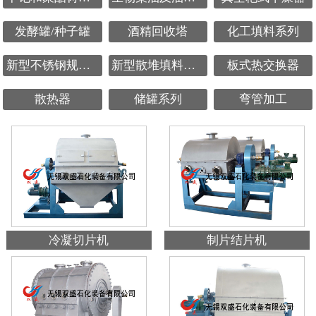
发酵罐/种子罐
酒精回收塔
化工填料系列
新型不锈钢规整填料
新型散堆填料鲍尔环
板式热交换器
散热器
储罐系列
弯管加工
冷凝切片机
制片结片机