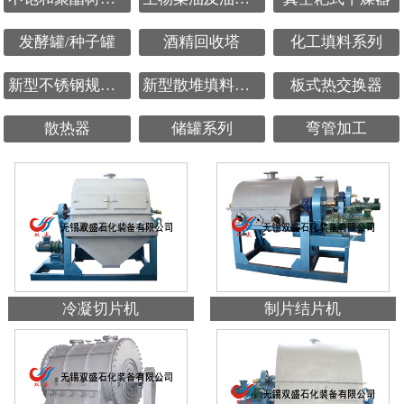
发酵罐/种子罐
酒精回收塔
化工填料系列
新型不锈钢规整填料
新型散堆填料鲍尔环
板式热交换器
散热器
储罐系列
弯管加工
冷凝切片机
制片结片机